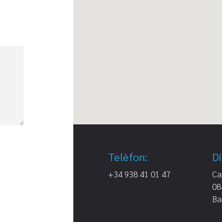
Telèfon:
Di
+34 938 41 01 47
Ca
08
Ba