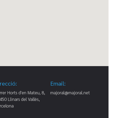
recció:
Email:
rrer Horts d'en Mateu, 8,
majoral@majoral.net
450 Llinars del Vallès,
rcelona